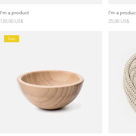
I'm a product
I'm a produc
Precio
Precio
120,00 US$
25,00 US$
Sale