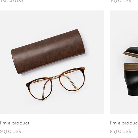
Precio
Precio
130,00 US$
10,00 US$
I'm a product
I'm a produc
Precio
Precio
20,00 US$
85,00 US$