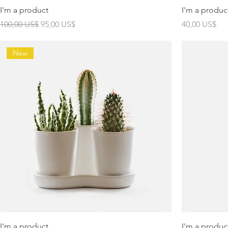
I'm a product
I'm a produc
Precio
Precio de oferta
Precio
100,00 US$
95,00 US$
40,00 US$
New
I'm a product
I'm a produc